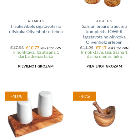
ATLAIDES
ATLAIDES
Trauks Ābols izgatavots no
Sāls un piparu trauciņu
olīvkoka Olivenholz erleben
komplekts TOWER
izgatavots no olīvkoka
Olivenholz erleben
Original
Current
Original
Current
€
17.95
€
10.77
€
11.95
€
7.17
Ieskaitot PVN
Ieskaitot PVN
price
price
price
price
Ir noliktavā. Izsūtīšana 1
Ir noliktavā. Izsūtīšana 1
was:
is:
was:
is:
darba dienas laikā
darba dienas laikā
€17.95.
€10.77.
€11.95.
€7.17.
PIEVIENOT GROZAM
PIEVIENOT GROZAM
-40%
-40%