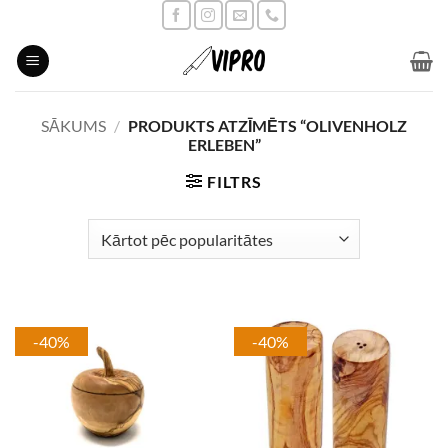
Skip
to
content
SĀKUMS
/
PRODUKTS ATZĪMĒTS “OLIVENHOLZ
ERLEBEN”
FILTRS
-40%
-40%