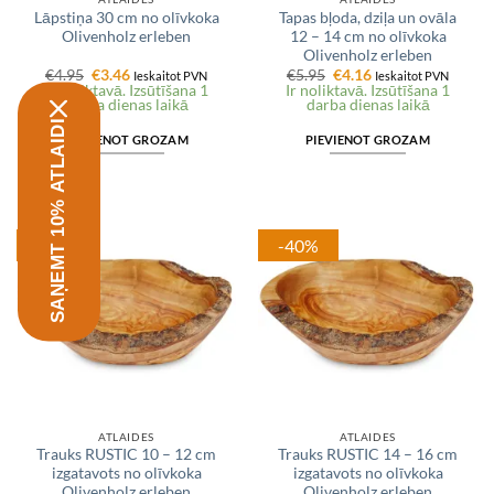
Lāpstiņa 30 cm no olīvkoka
Tapas bļoda, dziļa un ovāla
Olivenholz erleben
12 – 14 cm no olīvkoka
Olivenholz erleben
Original
Current
Original
Current
€
4.95
€
3.46
€
5.95
€
4.16
Ieskaitot PVN
Ieskaitot PVN
price
price
price
price
Ir noliktavā. Izsūtīšana 1
Ir noliktavā. Izsūtīšana 1
was:
is:
was:
is:
darba dienas laikā
darba dienas laikā
€4.95.
€3.46.
€5.95.
€4.16.
SAŅEMT 10% ATLAIDI
PIEVIENOT GROZAM
PIEVIENOT GROZAM
-30%
-40%
ATLAIDES
ATLAIDES
Trauks RUSTIC 10 – 12 cm
Trauks RUSTIC 14 – 16 cm
izgatavots no olīvkoka
izgatavots no olīvkoka
Olivenholz erleben
Olivenholz erleben