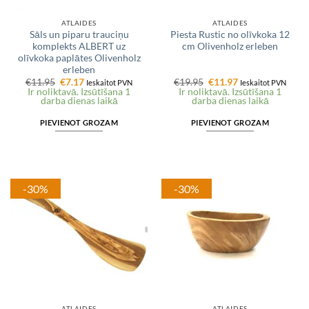
ATLAIDES
ATLAIDES
Sāls un piparu trauciņu
Piesta Rustic no olīvkoka 12
komplekts ALBERT uz
cm Olivenholz erleben
olīvkoka paplātes Olivenholz
erleben
Original
Current
Original
Current
€
11.95
€
7.17
€
19.95
€
11.97
Ieskaitot PVN
Ieskaitot PVN
price
price
price
price
Ir noliktavā. Izsūtīšana 1
Ir noliktavā. Izsūtīšana 1
was:
is:
was:
is:
darba dienas laikā
darba dienas laikā
€11.95.
€7.17.
€19.95.
€11.97.
PIEVIENOT GROZAM
PIEVIENOT GROZAM
-30%
-30%
ATLAIDES
ATLAIDES