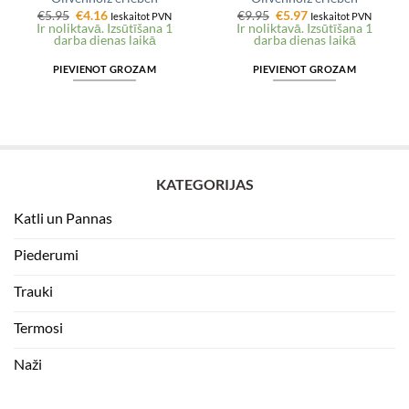
Original
Current
Original
Current
€
5.95
€
4.16
€
9.95
€
5.97
Ieskaitot PVN
Ieskaitot PVN
price
price
price
price
Ir noliktavā. Izsūtīšana 1
Ir noliktavā. Izsūtīšana 1
was:
is:
was:
is:
darba dienas laikā
darba dienas laikā
€5.95.
€4.16.
€9.95.
€5.97.
PIEVIENOT GROZAM
PIEVIENOT GROZAM
KATEGORIJAS
Katli un Pannas
Piederumi
Trauki
Termosi
Naži