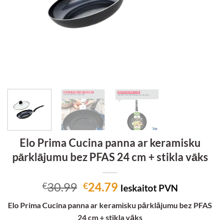
Elo Prima Cucina panna ar keramisku
pārklājumu bez PFAS 24 cm + stikla vāks
Original
Current
30.99
24.79
€
€
Ieskaitot PVN
price
price
Elo Prima Cucina panna ar keramisku pārklājumu bez PFAS
was:
is:
24 cm + stikla vāks