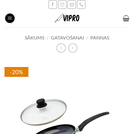
Skip
to
content
SĀKUMS
/
GATAVOŠANAI
/
PANNAS
-20%