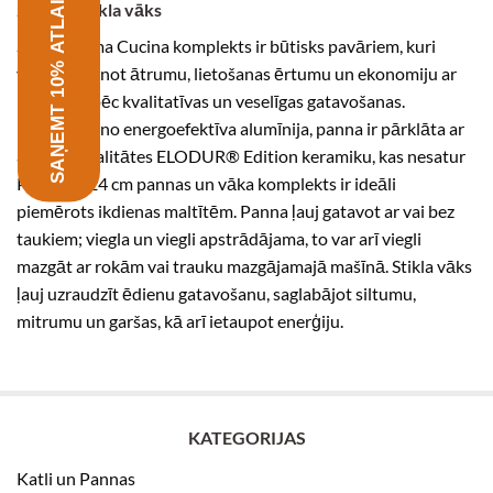
SAŅEMT 10% ATLAIDI
24 cm + stikla vāks
Šis Elo Prima Cucina komplekts ir būtisks pavāriem, kuri
vēlas apvienot ātrumu, lietošanas ērtumu un ekonomiju ar
prasībām pēc kvalitatīvas un veselīgas gatavošanas.
Izgatavota no energoefektīva alumīnija, panna ir pārklāta ar
augstas kvalitātes ELODUR® Edition keramiku, kas nesatur
PFAS. Šis 24 cm pannas un vāka komplekts ir ideāli
piemērots ikdienas maltītēm. Panna ļauj gatavot ar vai bez
taukiem; viegla un viegli apstrādājama, to var arī viegli
mazgāt ar rokām vai trauku mazgājamajā mašīnā. Stikla vāks
ļauj uzraudzīt ēdienu gatavošanu, saglabājot siltumu,
mitrumu un garšas, kā arī ietaupot enerģiju.
KATEGORIJAS
Katli un Pannas