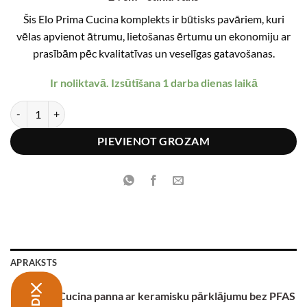
€30.99.
€24.79.
Šis Elo Prima Cucina komplekts ir būtisks pavāriem, kuri
vēlas apvienot ātrumu, lietošanas ērtumu un ekonomiju ar
prasībām pēc kvalitatīvas un veselīgas gatavošanas.
Ir noliktavā. Izsūtīšana 1 darba dienas laikā
Elo Prima Cucina panna ar keramisku pārklājumu bez PFAS 24 cm + s
PIEVIENOT GROZAM
APRAKSTS
Elo Prima Cucina panna ar keramisku pārklājumu bez PFAS