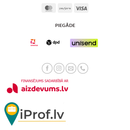
MasterCard
Paysera
Visa
PIEGĀDE