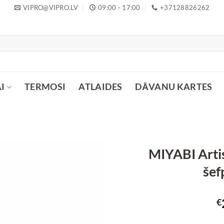
VIPRO@VIPRO.LV
09:00 - 17:00
+37128826262
I
TERMOSI
ATLAIDES
DĀVANU KARTES
MIYABI Arti
šef
€