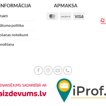
INFORMĀCIJA
APMAKSA
takti
MasterCard
Paysera
Visa
vātuma politika
tošanas noteikumi
ansēšana