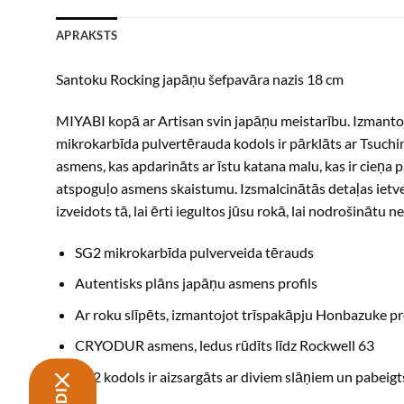
APRAKSTS
Santoku Rocking japāņu šefpavāra nazis 18 cm
MIYABI kopā ar Artisan svin japāņu meistarību. Izmantojo
mikrokarbīda pulvertērauda kodols ir pārklāts ar Tsuchime
asmens, kas apdarināts ar īstu katana malu, kas ir cieņ
atspoguļo asmens skaistumu. Izsmalcinātās detaļas ietver
izveidots tā, lai ērti iegultos jūsu rokā, lai nodrošinātu
SG2 mikrokarbīda pulverveida tērauds
Autentisks plāns japāņu asmens profils
Ar roku slīpēts, izmantojot trīspakāpju Honbazuke pr
CRYODUR asmens, ledus rūdīts līdz Rockwell 63
SG2 kodols ir aizsargāts ar diviem slāņiem un pabeigt