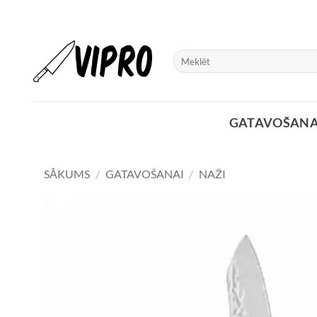
Skip
to
content
Meklēt:
GATAVOŠANA
SĀKUMS
/
GATAVOŠANAI
/
NAŽI