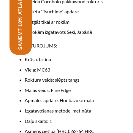
SAŅEMT 10% ATLAIDI
D veida Cocobolo pakkawood rokturis
Kaltēta “Tsuchime” apdare
Mazgāt tikai ar rokām
Ar rokām izgatavots Seki, Japānā
RAKSTUROJUMS:
Krāsa: brūna
Viela: MC63
Roktura veids: slēpts tangs
Malas veids: Fine Edge
Apmales apdare: Honbazuke mala
Izgatavošanas metode: metināta
Daļu skaits: 1
Asmens cietība (HRC): 62-64 HRC