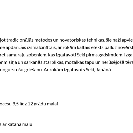
t tradicionālās metodes un novatoriskas tehnikas, šie naži apvien
 apdari. Šis izsmalcinātais, ar rokām kaltais efekts palīdz novērst
a pret samuraju zobeniem, kas izgatavoti Seki pirms gadsimtiem. I
 misiņa un sarkanās starplikas, mozaīkas tapu un nerūsējošā tēraud
 nenogurstošu griešanu. Ar rokām izgatavots Seki, Japānā.
ocesu 9,5 līdz 12 grādu malai
s ar katana malu