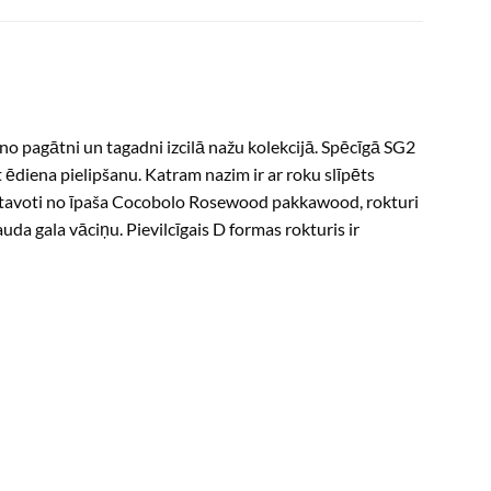
o pagātni un tagadni izcilā nažu kolekcijā. Spēcīgā SG2
 ēdiena pielipšanu. Katram nazim ir ar roku slīpēts
zgatavoti no īpaša Cocobolo Rosewood pakkawood, rokturi
a gala vāciņu. Pievilcīgais D formas rokturis ir