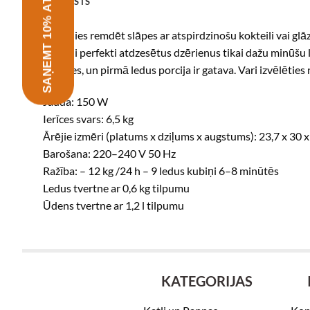
SAŅEMT 10% ATLAIDI
APRAKSTS
Vai vēlies remdēt slāpes ar atspirdzinošu kokteili vai g
izbaudi perfekti atdzesētus dzērienus tikai dažu minūšu l
minūtes, un pirmā ledus porcija ir gatava. Vari izvēlēti
Jauda: 150 W
Ierīces svars: 6,5 kg
Ārējie izmēri (platums x dziļums x augstums): 23,7 x 30 
Barošana: 220–240 V 50 Hz
Ražība: – 12 kg /24 h – 9 ledus kubiņi 6–8 minūtēs
Ledus tvertne ar 0,6 kg tilpumu
Ūdens tvertne ar 1,2 l tilpumu
KATEGORIJAS