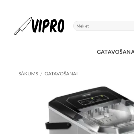
Skip
to
content
Meklēt:
GATAVOŠANA
SĀKUMS
/
GATAVOŠANAI