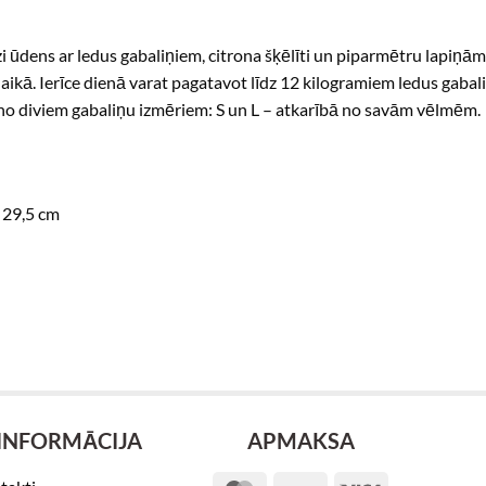
lāzi ūdens ar ledus gabaliņiem, citrona šķēlīti un piparmētru lap
aikā. Ierīce dienā varat pagatavot līdz 12 kilogramiem ledus gabaliņ
es no diviem gabaliņu izmēriem: S un L – atkarībā no savām vēlmēm.
x 29,5 cm
INFORMĀCIJA
APMAKSA