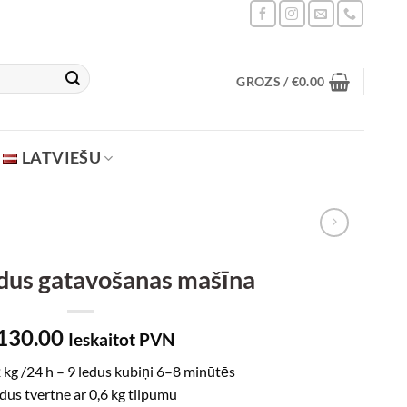
GROZS /
€
0.00
LATVIEŠU
us gatavošanas mašīna
130.00
Ieskaitot PVN
 kg /24 h – 9 ledus kubiņi 6–8 minūtēs
dus tvertne ar 0,6 kg tilpumu