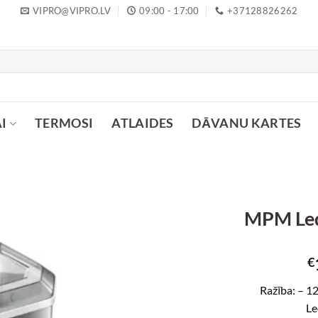
VIPRO@VIPRO.LV
09:00 - 17:00
+37128826262
I
TERMOSI
ATLAIDES
DĀVANU KARTES
MPM Led
€
Ražība: – 12
Le