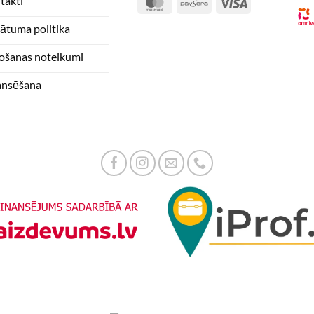
takti
MasterCard
Paysera
Visa
vātuma politika
tošanas noteikumi
ansēšana