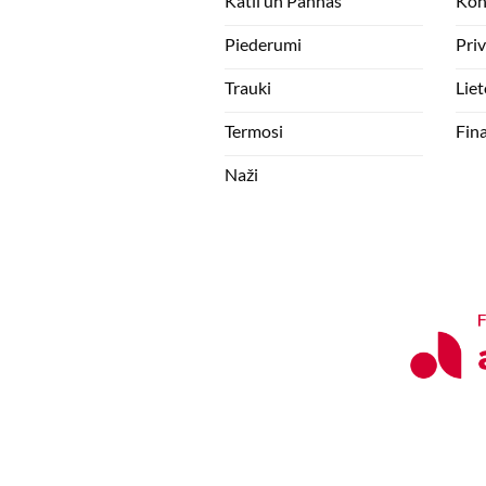
Katli un Pannas
Kon
Piederumi
Pri
Trauki
Lie
Termosi
Fin
Naži