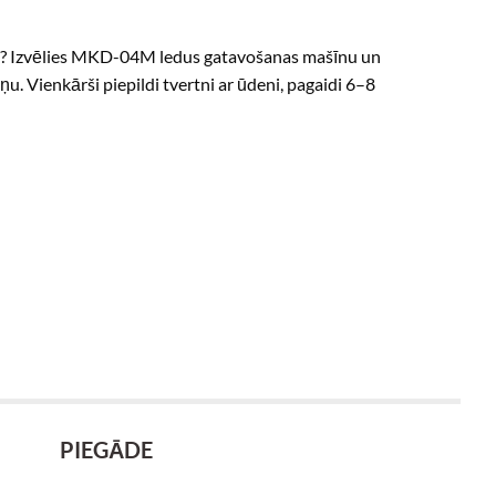
iņām? Izvēlies MKD-04M ledus gatavošanas mašīnu un
u. Vienkārši piepildi tvertni ar ūdeni, pagaidi 6–8
PIEGĀDE