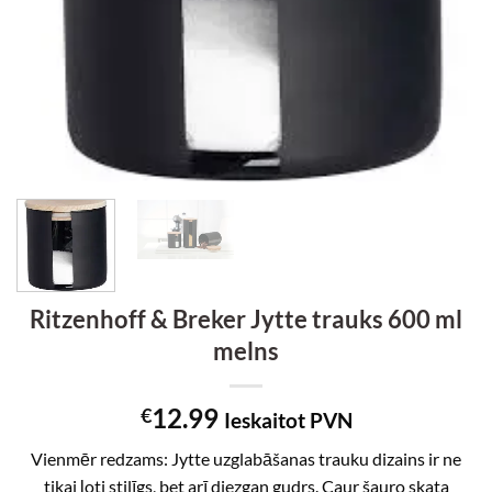
Ritzenhoff & Breker Jytte trauks 600 ml
melns
12.99
€
Ieskaitot PVN
Vienmēr redzams: Jytte uzglabāšanas trauku dizains ir ne
tikai ļoti stilīgs, bet arī diezgan gudrs. Caur šauro skata