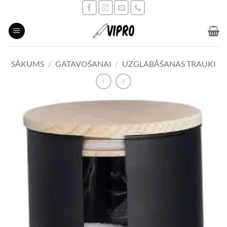
Skip
to
content
SĀKUMS
/
GATAVOŠANAI
/
UZGLABĀŠANAS TRAUKI