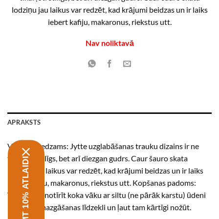
lodziņu jau laikus var redzēt, kad krājumi beidzas un ir laiks
iebert kafiju, makaronus, riekstus utt.
Nav noliktavā
APRAKSTS
Vienmēr redzams: Jytte uzglabāšanas trauku dizains ir ne
tikai ļoti stilīgs, bet arī diezgan gudrs. Caur šauro skata
SAŅEMT 10% ATLAIDI
lodziņu jau laikus var redzēt, kad krājumi beidzas un ir laiks
iebert kafiju, makaronus, riekstus utt. Kopšanas padoms:
Vislabāk ir notīrīt koka vāku ar siltu (ne pārāk karstu) ūdeni
un maigu mazgāšanas līdzekli un ļaut tam kārtīgi nožūt.