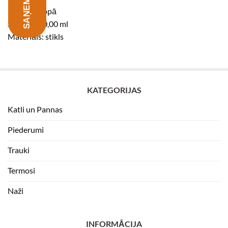
Ražots Eiropā
Saturs: 600,00 ml
Materiāls: stikls
KATEGORIJAS
Katli un Pannas
Piederumi
Trauki
Termosi
Naži
INFORMĀCIJA