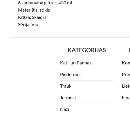
6 sarkanvīna glāzes, 430 ml
Materiāls: stikls
Krāsa: Skaidrs
Sērija: Vio
KATEGORIJAS
Katli un Pannas
Kon
Piederumi
Pri
Trauki
Lie
Termosi
Fin
Naži