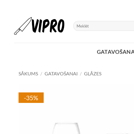
Skip
to
content
Meklēt:
GATAVOŠANA
SĀKUMS
/
GATAVOŠANAI
/
GLĀZES
-35%