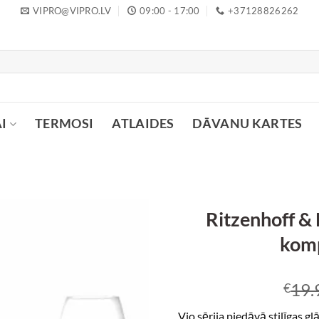
VIPRO@VIPRO.LV
09:00 - 17:00
+37128826262
I
TERMOSI
ATLAIDES
DĀVANU KARTES
Ritzenhoff &
komp
19.
€
Vio sērija piedāvā stilīgas gl