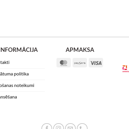
INFORMĀCIJA
APMAKSA
takti
MasterCard
Paysera
Visa
vātuma politika
tošanas noteikumi
ansēšana