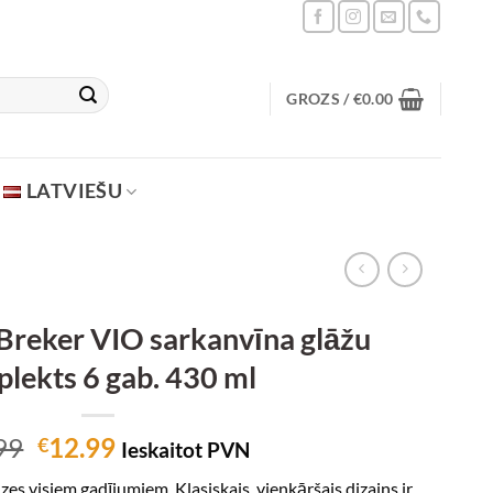
GROZS /
€
0.00
LATVIEŠU
 Breker VIO sarkanvīna glāžu
lekts 6 gab. 430 ml
Original
Current
99
12.99
€
Ieskaitot PVN
price
price
āzes visiem gadījumiem. Klasiskais, vienkāršais dizains ir