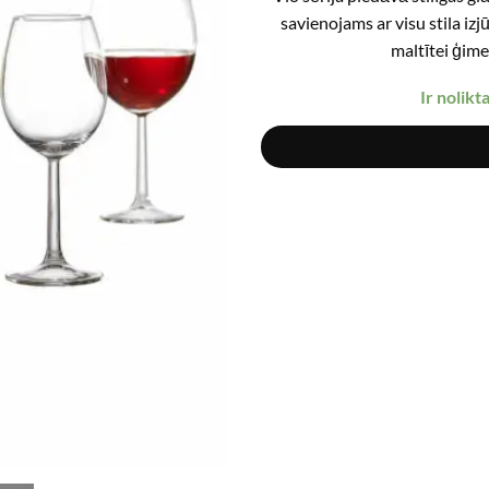
savienojams ar visu stila izj
maltītei ģime
Ir nolikt