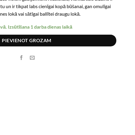
was:
is:
ūtu un ir tikpat labs cienīgai kopā būšanai, gan omulīgai
€19.99.
€12.99.
nes lokā vai sātīgai ballītei draugu lokā.
avā. Izsūtīšana 1 darba dienas laikā
PIEVIENOT GROZAM