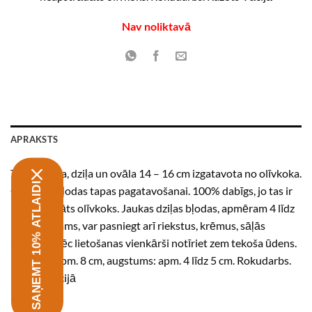
Nav noliktavā
APRAKSTS
Tapas bļoda, dziļa un ovāla 14 – 16 cm izgatavota no olīvkoka.
SAŅEMT 10% ATLAIDI
Olīvkoka bļodas tapas pagatavošanai. 100% dabīgs, jo tas ir
neapstrādāts olīvkoks. Jaukas dziļas bļodas, apmēram 4 līdz
5 cm. Protams, var pasniegt arī riekstus, krēmus, sāļās
uzkodas. Pēc lietošanas vienkārši notīriet zem tekoša ūdens.
Platums: apm. 8 cm, augstums: apm. 4 līdz 5 cm. Rokudarbs.
Ražots Vācijā