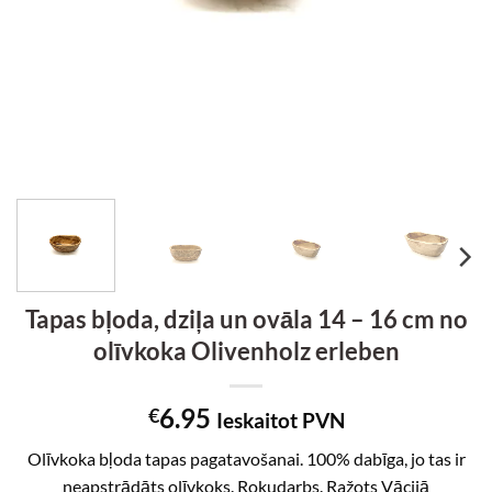
Tapas bļoda, dziļa un ovāla 14 – 16 cm no
olīvkoka Olivenholz erleben
6.95
€
Ieskaitot PVN
Olīvkoka bļoda tapas pagatavošanai. 100% dabīga, jo tas ir
neapstrādāts olīvkoks. Rokudarbs. Ražots Vācijā