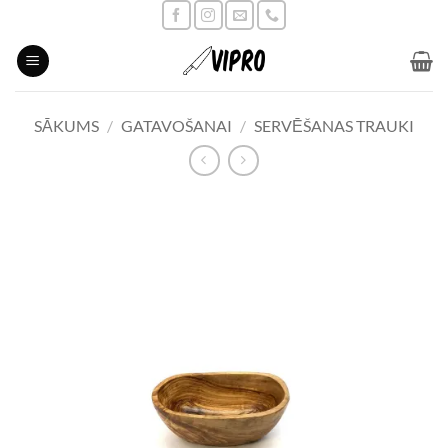
Skip
to
content
SĀKUMS
/
GATAVOŠANAI
/
SERVĒŠANAS TRAUKI