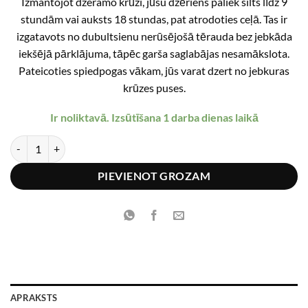
€28.99.
€23.19.
Izmantojot dzeramo krūzi, jūsu dzēriens paliek silts līdz 9
stundām vai auksts 18 stundas, pat atrodoties ceļā. Tas ir
izgatavots no dubultsienu nerūsējošā tērauda bez jebkāda
iekšējā pārklājuma, tāpēc garša saglabājas nesamākslota.
Pateicoties spiedpogas vākam, jūs varat dzert no jebkuras
krūzes puses.
Ir noliktavā. Izsūtīšana 1 darba dienas laikā
Thermocafé by THERMOS termokrūze 500 ml safīra zila daudzums
PIEVIENOT GROZAM
APRAKSTS