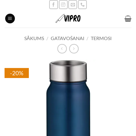
Skip
to
content
SĀKUMS
/
GATAVOŠANAI
/
TERMOSI
-20%