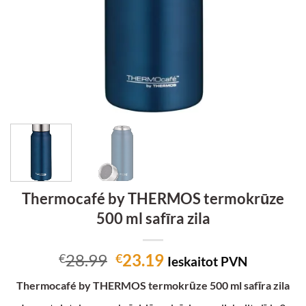
Thermocafé by THERMOS termokrūze
500 ml safīra zila
Original
Current
28.99
23.19
€
€
Ieskaitot PVN
price
price
Thermocafé by THERMOS termokrūze 500 ml safīra zila
was:
is: