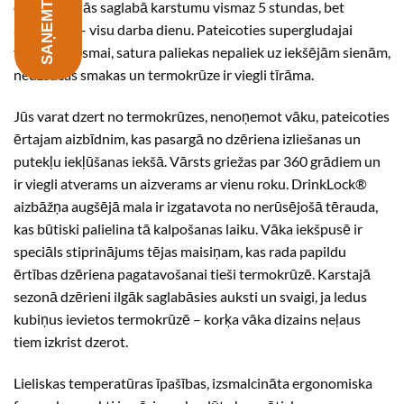
dzērieni tajās saglabā karstumu vismaz 5 stundas, bet
aukstumu – visu darba dienu. Pateicoties supergludajai
tērauda virsmai, satura paliekas nepaliek uz iekšējām sienām,
neuzsūcas smakas un termokrūze ir viegli tīrāma.
Jūs varat dzert no termokrūzes, nenoņemot vāku, pateicoties
ērtajam aizbīdnim, kas pasargā no dzēriena izliešanas un
putekļu iekļūšanas iekšā. Vārsts griežas par 360 grādiem un
ir viegli atverams un aizverams ar vienu roku. DrinkLock®
aizbāžņa augšējā mala ir izgatavota no nerūsējošā tērauda,
kas būtiski palielina tā kalpošanas laiku. Vāka iekšpusē ir
speciāls stiprinājums tējas maisiņam, kas rada papildu
ērtības dzēriena pagatavošanai tieši termokrūzē. Karstajā
sezonā dzērieni ilgāk saglabāsies auksti un svaigi, ja ledus
kubiņus ievietos termokrūzē – korķa vāka dizains neļaus
tiem izkrist dzerot.
Lieliskas temperatūras īpašības, izsmalcināta ergonomiska