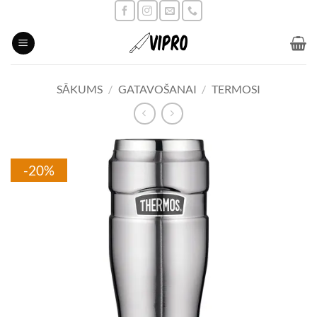
Skip
to
content
SĀKUMS
/
GATAVOŠANAI
/
TERMOSI
-20%