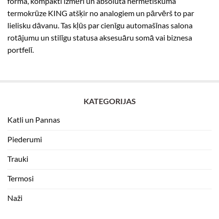
forma, kompakti izmēri un absolūta hermētiskuma
termokrūze KING atšķir no analogiem un pārvērš to par
lielisku dāvanu. Tas kļūs par cienīgu automašīnas salona
rotājumu un stilīgu statusa aksesuāru somā vai biznesa
portfelī.
KATEGORIJAS
Katli un Pannas
Piederumi
Trauki
Termosi
Naži