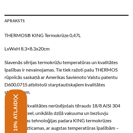
APRAKSTS
THERMOS® KING Termokrūze 0,47L
LxWxH 8.3×8.3x20cm
Slavenās sērijas termokrūžu temperatūras un kvalitātes
īpašības ir nevainojamas. Tie tiek ražoti pašu THERMOS
rūpnīcās saskaņā ar Amerikas Savienoto Valstu patentu
D600.071S atbilstoši starptautiskajiem kvalitātes
standartiem.
SAŅEMT 10% ATLAIDI
Augstākās kvalitātes nerūsējošais tērauds 18/8 AISI 304
Stainless Steel, unikālās dziļā vakuuma un bezšuvju
metināšanas tehnoloģijas padara KING termokrūzes
izturīgas, uzticamas, ar augstas temperatūras īpašībām –