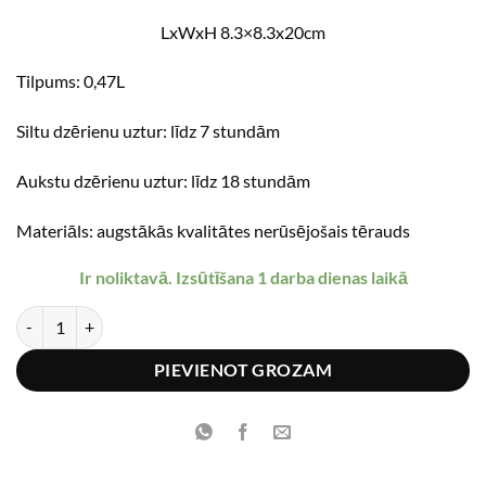
€36.95.
€29.56.
LxWxH 8.3×8.3x20cm
Tilpums: 0,47L
Siltu dzērienu uztur: līdz 7 stundām
Aukstu dzērienu uztur: līdz 18 stundām
Materiāls: augstākās kvalitātes nerūsējošais tērauds
Ir noliktavā. Izsūtīšana 1 darba dienas laikā
THERMOS® KING Termokrūze 470 ml daudzums
PIEVIENOT GROZAM