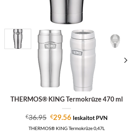
THERMOS® KING Termokrūze 470 ml
Original
Current
36.95
29.56
€
€
Ieskaitot PVN
price
price
THERMOS® KING Termokrūze 0,47L
was:
is: