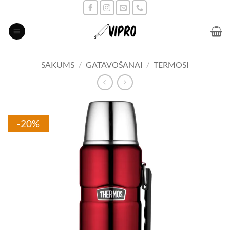
Skip
to
content
SĀKUMS
/
GATAVOŠANAI
/
TERMOSI
-20%