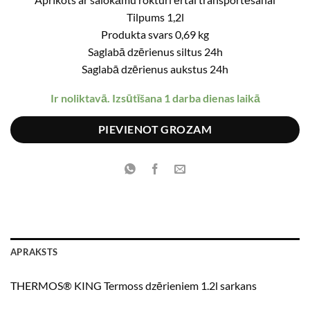
was:
is:
Tilpums 1,2l
€48.99.
€39.19.
Produkta svars 0,69 kg
Saglabā dzērienus siltus 24h
Saglabā dzērienus aukstus 24h
Ir noliktavā. Izsūtīšana 1 darba dienas laikā
PIEVIENOT GROZAM
APRAKSTS
THERMOS® KING Termoss dzērieniem 1.2l sarkans