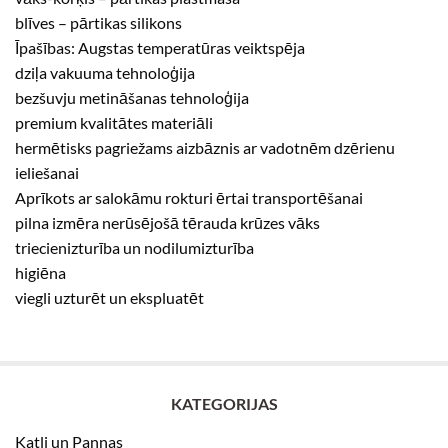
blīves – pārtikas silikons
Īpašības: Augstas temperatūras veiktspēja
dziļa vakuuma tehnoloģija
bezšuvju metināšanas tehnoloģija
premium kvalitātes materiāli
hermētisks pagriežams aizbāznis ar vadotnēm dzērienu
ieliešanai
Aprīkots ar salokāmu rokturi ērtai transportēšanai
pilna izmēra nerūsējošā tērauda krūzes vāks
triecienizturība un nodilumizturība
higiēna
viegli uzturēt un ekspluatēt
KATEGORIJAS
Katli un Pannas