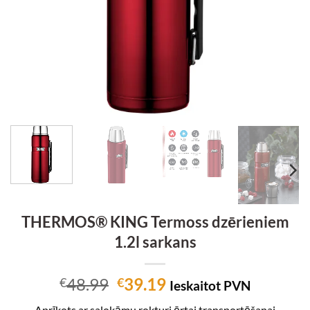
THERMOS® KING Termoss dzērieniem
1.2l sarkans
Original
Current
48.99
39.19
€
€
Ieskaitot PVN
price
price
Aprīkots ar salokāmu rokturi ērtai transportēšanai