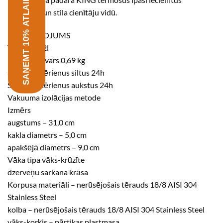
SAŅEMT 10% ATLAIDI
kvalitātes un stila cienītāju vidū.
RAKSTUROJUMS
Tilpums 1,2l
Produkta svars 0,69 kg
Saglabā dzērienus siltus 24h
Saglabā dzērienus aukstus 24h
Vakuuma izolācijas metode
Izmērs
augstums – 31,0 cm
kakla diametrs – 5,0 cm
apakšējā diametrs – 9,0 cm
Vāka tipa vāks-krūzīte
dzerveņu sarkana krāsa
Korpusa materiāli – nerūsējošais tērauds 18/8 AISI 304
Stainless Steel
kolba – nerūsējošais tērauds 18/8 AISI 304 Stainless Steel
vāks-korķis – pārtikas plastmasa