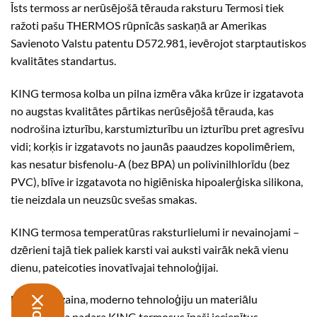
Īsts termoss ar nerūsējošā tērauda raksturu Termosi tiek
ražoti pašu THERMOS rūpnīcās saskaņā ar Amerikas
Savienoto Valstu patentu D572.981, ievērojot starptautiskos
kvalitātes standartus.
KING termosa kolba un pilna izmēra vāka krūze ir izgatavota
no augstas kvalitātes pārtikas nerūsējošā tērauda, kas
nodrošina izturību, karstumizturību un izturību pret agresīvu
vidi; korķis ir izgatavots no jaunās paaudzes kopolimēriem,
kas nesatur bisfenolu-A (bez BPA) un polivinilhlorīdu (bez
PVC), blīve ir izgatavota no higiēniska hipoalerģiska silikona,
tie neizdala un neuzsūc svešas smakas.
KING termosa temperatūras raksturlielumi ir nevainojami –
dzērieni tajā tiek paliek karsti vai auksti vairāk nekā vienu
dienu, pateicoties inovatīvajai tehnoloģijai.
Unikāla dizaina, moderno tehnoloģiju un materiālu
kombinācija padara KING termosus īpaši iecienītus