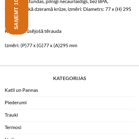
SAŅEMT 10% ATLAIDI
aukstu 24 stundas, pilnīgi necaurlaidīgs, bez BPA,
vāks kalpo kā dzeramā krūze, izmēri: Diametrs: 77 x (H) 295
mm
Krāsa: nerūsējošā tērauda
Izmēri: (P)77 x (G)77 x (A)295 mm
KATEGORIJAS
Katli un Pannas
Piederumi
Trauki
Termosi