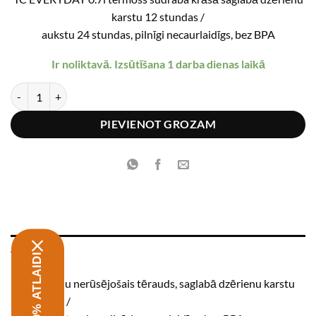
was:
is:
karstu 12 stundas /
€27.99.
€22.39.
aukstu 24 stundas, pilnīgi necaurlaidīgs, bez BPA
Ir noliktavā. Izsūtīšana 1 darba dienas laikā
THERMOS® TC EVERYDAY 0.7l termoss sudraba krāsā daudzums
PIEVIENOT GROZAM
APRAKSTS
Dubultsienu nerūsējošais tērauds, saglabā dzērienu karstu
12 stundas /