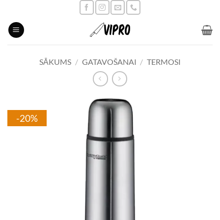
Skip
to
content
SĀKUMS
/
GATAVOŠANAI
/
TERMOSI
-20%