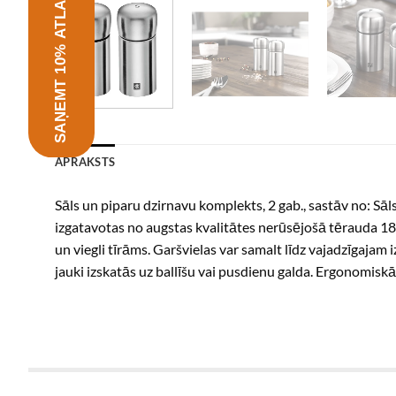
SAŅEMT 10% ATLAIDI
APRAKSTS
Sāls un piparu dzirnavu komplekts, 2 gab., sastāv no: S
izgatavotas no augstas kvalitātes nerūsējošā tērauda 18
un viegli tīrāms. Garšvielas var samalt līdz vajadzīgajam 
jauki izskatās uz ballīšu vai pusdienu galda. Ergonomiskā 