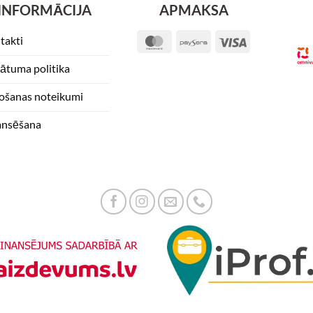
INFORMĀCIJA
APMAKSA
takti
MasterCard
Paysera
Visa
vātuma politika
tošanas noteikumi
ansēšana