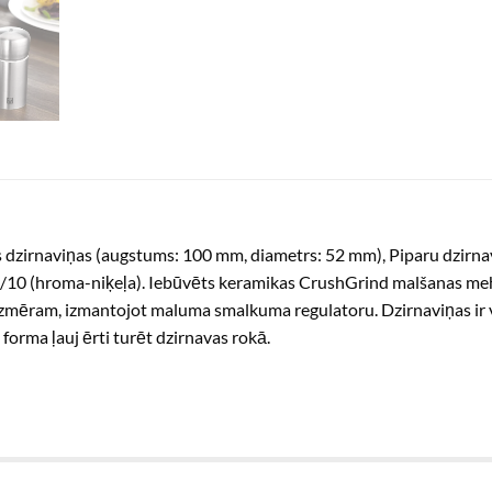
āls dzirnaviņas (augstums: 100 mm, diametrs: 52 mm), Piparu dzirn
/10 (hroma-niķeļa). Iebūvēts keramikas CrushGrind malšanas mehāni
izmēram, izmantojot maluma smalkuma regulatoru. Dzirnaviņas ir vieg
forma ļauj ērti turēt dzirnavas rokā.