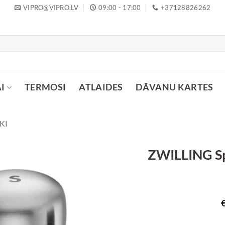
VIPRO@VIPRO.LV
09:00 - 17:00
+37128826262
I
TERMOSI
ATLAIDES
DĀVANU KARTES
KI
ZWILLING Spi