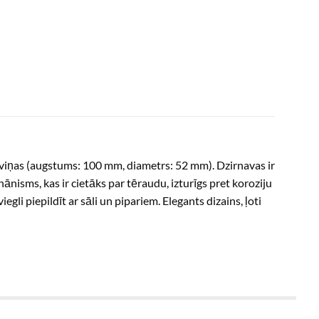
aviņas (augstums: 100 mm, diametrs: 52 mm). Dzirnavas ir
sms, kas ir cietāks par tēraudu, izturīgs pret koroziju
li piepildīt ar sāli un pipariem. Elegants dizains, ļoti