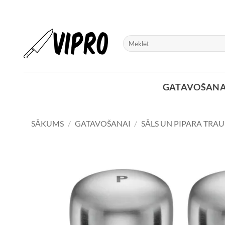
Skip
to
content
Meklēt:
GATAVOŠANA
SĀKUMS
/
GATAVOŠANAI
/
SĀLS UN PIPARA TRAU