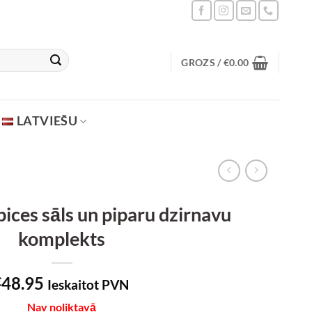
GROZS /
€
0.00
LATVIEŠU
ces sāls un piparu dzirnavu
komplekts
48.95
€
Ieskaitot PVN
Nav noliktavā