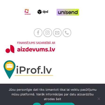
Jūsu personīgie dati tiks izmantoti tikai lai veiktu pasūtījumu
mūsu platformā. Vairāk informācijas par datu aizsardzību
atrodas šeit