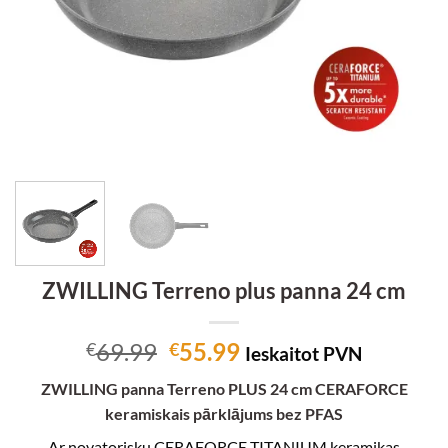
ZWILLING Terreno plus panna 24 cm
Original
Current
69.99
55.99
€
€
Ieskaitot PVN
price
price
ZWILLING panna Terreno PLUS 24 cm CERAFORCE
was:
is:
keramiskais pārklājums bez PFAS
€69.99.
€55.99.
Ar novatorisku CERAFORCE TITANIUM keramikas