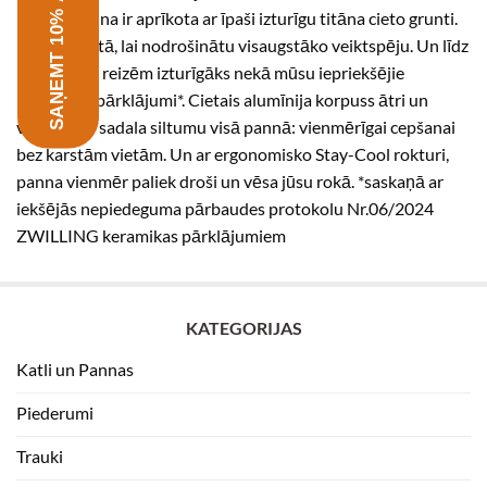
SAŅEMT 10% ATLAIDI
izskata panna ir aprīkota ar īpaši izturīgu titāna cieto grunti.
Izgatavots tā, lai nodrošinātu visaugstāko veiktspēju. Un līdz
pat piecām reizēm izturīgāks nekā mūsu iepriekšējie
keramikas pārklājumi*. Cietais alumīnija korpuss ātri un
vienmērīgi sadala siltumu visā pannā: vienmērīgai cepšanai
bez karstām vietām. Un ar ergonomisko Stay-Cool rokturi,
panna vienmēr paliek droši un vēsa jūsu rokā. *saskaņā ar
iekšējās nepiedeguma pārbaudes protokolu Nr.06/2024
ZWILLING keramikas pārklājumiem
KATEGORIJAS
Katli un Pannas
Piederumi
Trauki