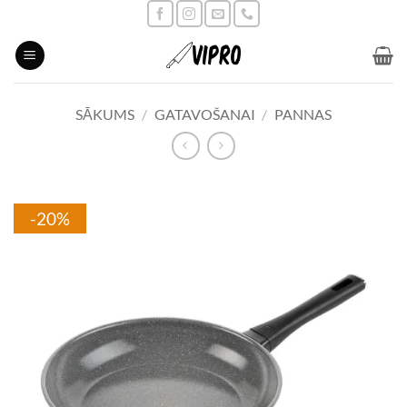
Skip
to
content
SĀKUMS
/
GATAVOŠANAI
/
PANNAS
-20%