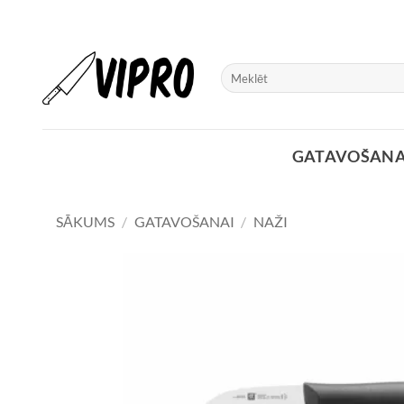
Skip
to
content
Meklēt:
GATAVOŠANA
SĀKUMS
/
GATAVOŠANAI
/
NAŽI