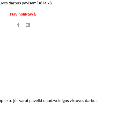
tuves darbus pavisam īsā laikā.
Nav noliktavā
mplektu jūs varat paveikt daudzveidīgos virtuves darbus