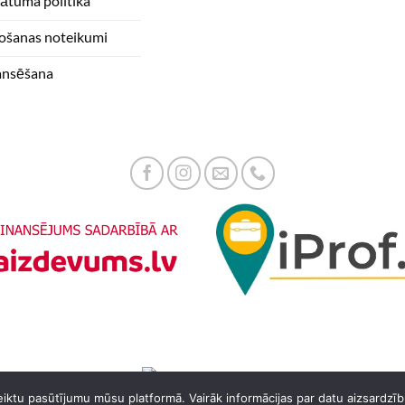
vātuma politika
tošanas noteikumi
ansēšana
 veiktu pasūtījumu mūsu platformā. Vairāk informācijas par datu aizsardzīb