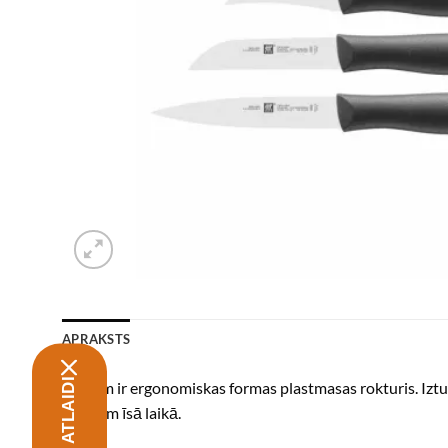
APRAKSTS
Nažiem ir ergonomiskas formas plastmasas rokturis. Iztu
pavisam īsā laikā.