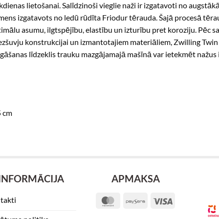
dienas lietošanai. Salīdzinoši vieglie naži ir izgatavoti no augstāk
ens izgatavots no ledū rūdīta Friodur tērauda. Šajā procesā tēra
timālu asumu, ilgtspējību, elastību un izturību pret koroziju. Pēc
bezšuvju konstrukcijai un izmantotajiem materiāliem, Zwilling Twin 
āšanas līdzeklis trauku mazgājamajā mašīnā var ietekmēt nažus 
5 cm
INFORMĀCIJA
APMAKSA
takti
MasterCard
Paysera
Visa