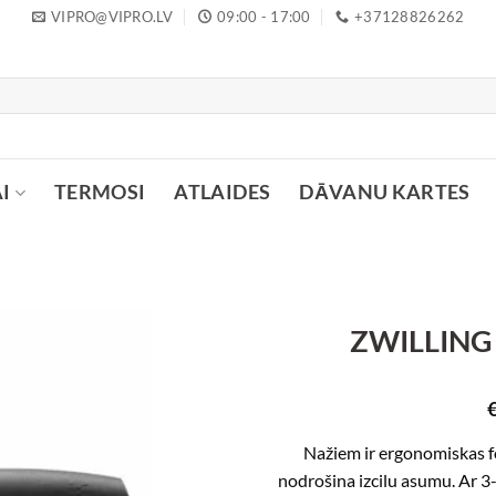
VIPRO@VIPRO.LV
09:00 - 17:00
+37128826262
I
TERMOSI
ATLAIDES
DĀVANU KARTES
ZWILLING 
Nažiem ir ergonomiskas f
nodrošina izcilu asumu. Ar 3