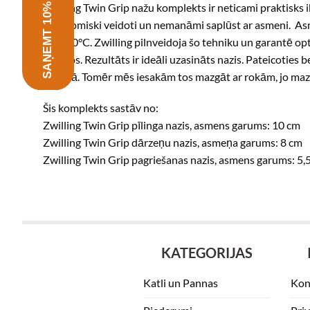
SAŅEMT 10% ATLAIDI
Zwilling Twin Grip nažu komplekts ir neticami praktisks ik
ergonomiski veidoti un nemanāmi saplūst ar asmeni. Asm
līdz -70°C. Zwilling pilnveidoja šo tehniku un garantē op
posmos. Rezultāts ir ideāli uzasināts nazis. Pateicoties 
mašīnā. Tomēr mēs iesakām tos mazgāt ar rokām, jo mazg
Šis komplekts sastāv no:
Zwilling Twin Grip pīlinga nazis, asmens garums: 10 cm
Zwilling Twin Grip dārzeņu nazis, asmeņa garums: 8 cm
Zwilling Twin Grip pagriešanas nazis, asmens garums: 5,
KATEGORIJAS
Katli un Pannas
Kon