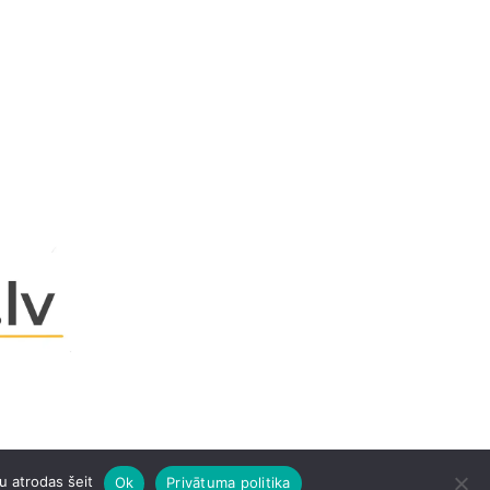
u atrodas šeit
Ok
Privātuma politika