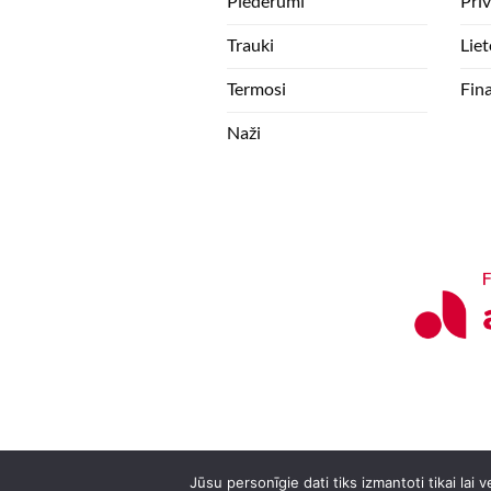
Piederumi
Pri
Trauki
Lie
Termosi
Fin
Naži
Jūsu personīgie dati tiks izmantoti tikai lai