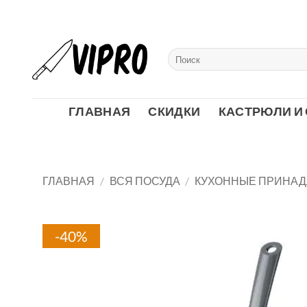
Skip
to
content
Искать:
ГЛАВНАЯ
СКИДКИ
КАСТРЮЛИ И
ГЛАВНАЯ
/
ВСЯ ПОСУДА
/
КУХОННЫЕ ПРИНА
-40%