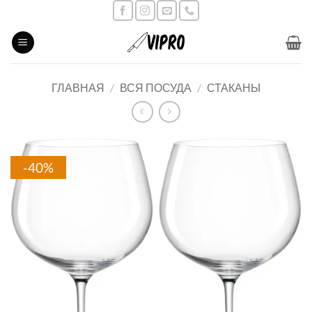
Skip
to
content
ГЛАВНАЯ
/
ВСЯ ПОСУДА
/
СТАКАНЫ
-40%