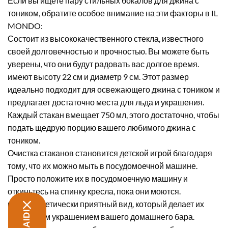
Если вы ищете пару стильных бокалов для джина с
тоником, обратите особое внимание на эти факторы в IL
MONDO:
Состоит из высококачественного стекла, известного
своей долговечностью и прочностью. Вы можете быть
уверены, что они будут радовать вас долгое время.
имеют высоту 22 см и диаметр 9 см. Этот размер
идеально подходит для освежающего джина с тоником и
предлагает достаточно места для льда и украшения.
Каждый стакан вмещает 750 мл, этого достаточно, чтобы
подать щедрую порцию вашего любимого джина с
тоником.
Очистка стаканов становится детской игрой благодаря
тому, что их можно мыть в посудомоечной машине.
Просто положите их в посудомоечную машину и
откиньтесь на спинку кресла, пока они моются.
имеют эстетически приятный вид, который делает их
настоящим украшением вашего домашнего бара.