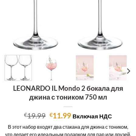
LEONARDO IL Mondo 2 бокала для
джина с тоником 750 мл
Первоначальная
Текущая
19.99
11.99
€
€
Включая НДС
цена
цена:
В этот набор входят два стакана для джина с тоником,
составляла
€11.99.
что делает его идеальным подарком для пар или друзей.