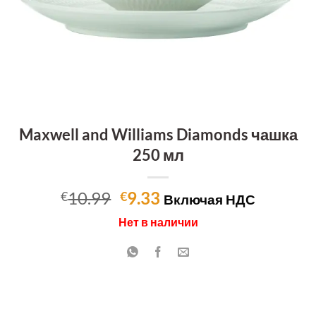
Maxwell and Williams Diamonds чашка
250 мл
Первоначальная
Текущая
10.99
9.33
€
€
Включая НДС
цена
цена:
Нет в наличии
составляла
€9.33.
€10.99.