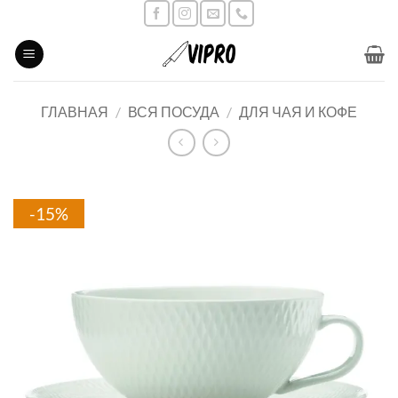
Skip
to
content
ГЛАВНАЯ
/
ВСЯ ПОСУДА
/
ДЛЯ ЧАЯ И КОФЕ
-15%