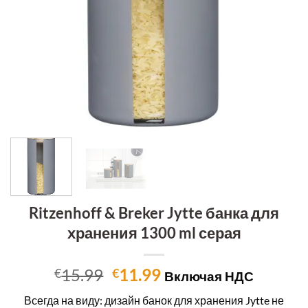
Ritzenhoff & Breker Jytte банка для
хранения 1300 ml серая
Первоначальная
Текущая
15.99
11.99
€
€
Включая НДС
цена
цена:
Всегда на виду: дизайн банок для хранения Jytte не
составляла
€11.99.