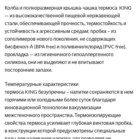
Колба и полноразмерная крышка-чашка термоса KING
— из высококачественной пищевой нержавеющей
стали, обеспечивающей прочность, термостойкость и
устойчивость к агрессивным средам; пробка – из
сополимеров нового поколения, не содержащих
бисфенол-А (BPA free) и поливинилхлорид (
PVC
free
),
прокладка — из гигиеничного гипоаллергенного
силикона, они не выделяют и не впитывают
посторонние запахи.
Температурные характеристики
термоса
KING
безупречны – напитки сохраняются в нем
горячими или холодными более суток благодаря
инновационной технологии вакуумизации
межстеночного пространства. Термоизолирующие
свойства термоса усиливает глубокая винтовая пробка,
в конструкции которой предусмотрены специальные
пазы для наливания напитка, что позволяет не