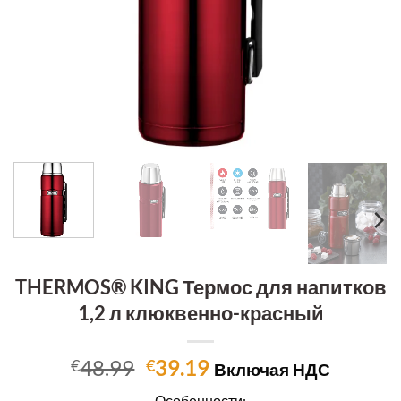
THERMOS® KING Термос для напитков
1,2 л клюквенно-красный
Первоначальная
Текущая
48.99
39.19
€
€
Включая НДС
цена
цена:
Особенности: