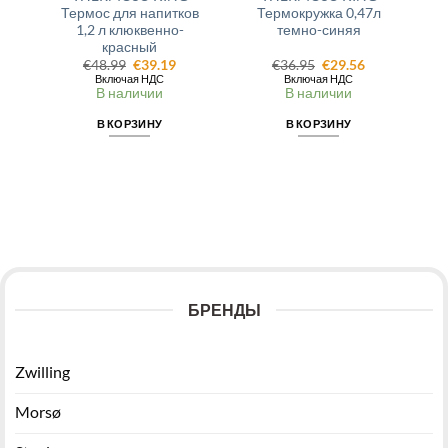
Термос для напитков
Термокружка 0,47л
1,2 л клюквенно-
темно-синяя
красный
Первоначальная
Текущая
Первоначальная
Текущая
€
48.99
€
39.19
€
36.95
€
29.56
цена
цена:
цена
цена:
Включая НДС
Включая НДС
составляла
€39.19.
составляла
€29.56.
В наличии
В наличии
€48.99.
€36.95.
В КОРЗИНУ
В КОРЗИНУ
БРЕНДЫ
Zwilling
Morsø