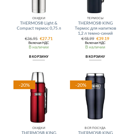
СКИДКИ
ТЕРМОСЫ
THERMOS® Light &
THERMOS® KING
Compact термос 0,75 л
Термос для напитков
1,2 л темно-синий
Первоначальная
Текущая
Первоначальная
Текущая
€
36.95
€
27.71
€
48.99
€
39.19
цена
цена:
цена
цена:
Включая НДС
Включая НДС
составляла
€27.71.
составляла
€39.19.
В наличии
В наличии
€36.95.
€48.99.
В КОРЗИНУ
В КОРЗИНУ
-20%
-20%
СКИДКИ
ВСЯ ПОСУДА
THERMOS® KING
THERMOS® KING