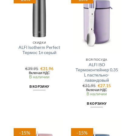
СКИДКИ
ALFI Isotherm Perfect
Термос 1л серый
ВСЯ ПОСУДА
ALFI ISO
Первоначальная
Текущая
€
39.95
€
31.96
Термоконтейнер 0,35
цена
цена:
Включая НДС
L пастельно-
составляла
€31.96.
В наличии
лавандовый
€39.95.
Первоначальная
Текущая
€
31.95
€
27.15
В КОРЗИНУ
цена
цена:
Включая НДС
составляла
€27.15.
В наличии
€31.95.
В КОРЗИНУ
-15%
-15%