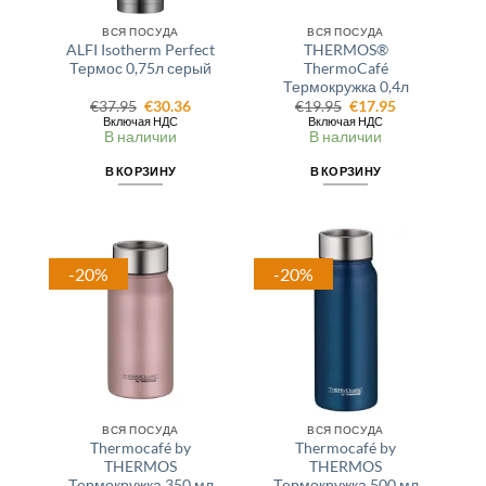
ВСЯ ПОСУДА
ВСЯ ПОСУДА
ALFI Isotherm Perfect
THERMOS®
Термос 0,75л серый
ThermoCafé
Термокружка 0,4л
Первоначальная
Текущая
Первоначальная
Текущая
€
37.95
€
30.36
€
19.95
€
17.95
цена
цена:
цена
цена:
Включая НДС
Включая НДС
составляла
€30.36.
составляла
€17.95.
В наличии
В наличии
€37.95.
€19.95.
В КОРЗИНУ
В КОРЗИНУ
-20%
-20%
ВСЯ ПОСУДА
ВСЯ ПОСУДА
Thermocafé by
Thermocafé by
THERMOS
THERMOS
Термокружка 350 мл
Термокружка 500 мл