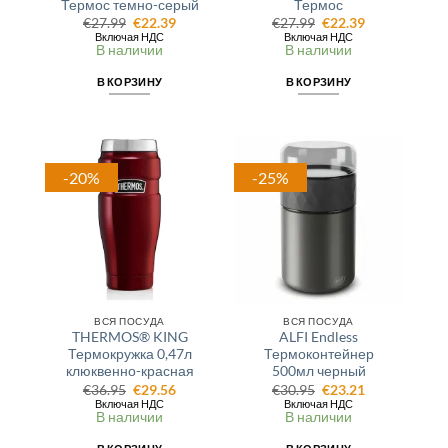
Термос темно-серый
Термос
Первоначальная
Текущая
Первоначальная
Текущая
€
27.99
€
22.39
€
27.99
€
22.39
цена
цена:
цена
цена:
Включая НДС
Включая НДС
составляла
€22.39.
составляла
€22.39.
В наличии
В наличии
€27.99.
€27.99.
В КОРЗИНУ
В КОРЗИНУ
-20%
-25%
ВСЯ ПОСУДА
ВСЯ ПОСУДА
THERMOS® KING
ALFI Endless
Термокружка 0,47л
Термоконтейнер
клюквенно-красная
500мл черный
Первоначальная
Текущая
Первоначальная
Текущая
€
36.95
€
29.56
€
30.95
€
23.21
цена
цена:
цена
цена:
Включая НДС
Включая НДС
составляла
€29.56.
составляла
€23.21.
В наличии
В наличии
€36.95.
€30.95.