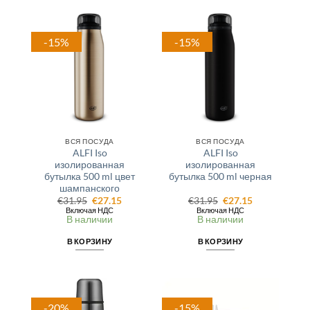
-15%
-15%
ВСЯ ПОСУДА
ВСЯ ПОСУДА
ALFI Iso
ALFI Iso
изолированная
изолированная
бутылка 500 ml цвет
бутылка 500 ml черная
шампанского
Первоначальная
Текущая
Первоначальная
Текущая
€
31.95
€
27.15
€
31.95
€
27.15
цена
цена:
цена
цена:
Включая НДС
Включая НДС
составляла
€27.15.
составляла
€27.15.
В наличии
В наличии
€31.95.
€31.95.
В КОРЗИНУ
В КОРЗИНУ
-20%
-15%