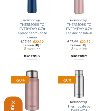
ВСЯ ПОСУДА
ВСЯ ПОСУДА
THERMOS® TC
THERMOS® TC
EVERYDAY 0.7л
EVERYDAY 0.7л
Термос сапфирово-
Термос розовый
синий
Первоначальная
Текущая
Первоначальная
Текущая
€
27.99
€
22.39
€
27.99
€
22.39
цена
цена:
цена
цена:
Включая НДС
Включая НДС
составляла
€22.39.
составляла
€22.39.
В наличии
В наличии
€27.99.
€27.99.
В КОРЗИНУ
В КОРЗИНУ
-20%
-20%
ВСЯ ПОСУДА
Thermocafé by
THERMOS