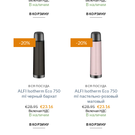
Включая НДС
Включая НДС
составляла
€22.39.
составляла
€32.25.
В наличии
В наличии
€27.99.
€37.95.
В КОРЗИНУ
В КОРЗИНУ
-20%
-20%
ВСЯ ПОСУДА
ВСЯ ПОСУДА
ALFI Isotherm Eco 750
ALFI Isotherm Eco 750
ml черный бархат
ml пастельно-розовый
матовый
Первоначальная
Текущая
Первоначальная
Текущая
€
28.95
€
23.16
€
28.95
€
23.16
цена
цена:
цена
цена:
Включая НДС
Включая НДС
составляла
€23.16.
составляла
€23.16.
В наличии
В наличии
€28.95.
€28.95.
В КОРЗИНУ
В КОРЗИНУ