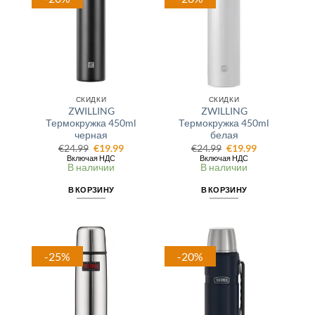
СКИДКИ
СКИДКИ
ZWILLING
ZWILLING
Термокружка 450ml
Термокружка 450ml
черная
белая
Первоначальная
Текущая
Первоначальная
Текущая
€
24.99
€
19.99
€
24.99
€
19.99
цена
цена:
цена
цена:
Включая НДС
Включая НДС
составляла
€19.99.
составляла
€19.99.
В наличии
В наличии
€24.99.
€24.99.
В КОРЗИНУ
В КОРЗИНУ
-25%
-20%