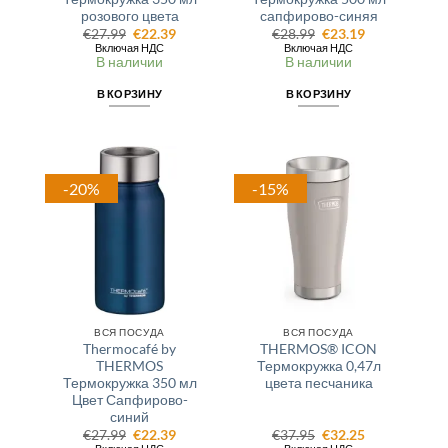
розового цвета
сапфирово-синяя
Первоначальная
Текущая
Первоначальная
Текущая
€
27.99
€
22.39
€
28.99
€
23.19
цена
цена:
цена
цена:
Включая НДС
Включая НДС
составляла
€22.39.
составляла
€23.19.
В наличии
В наличии
€27.99.
€28.99.
В КОРЗИНУ
В КОРЗИНУ
-20%
-15%
ВСЯ ПОСУДА
ВСЯ ПОСУДА
Thermocafé by
THERMOS® ICON
THERMOS
Термокружка 0,47л
Термокружка 350 мл
цвета песчаника
Цвет Сапфирово-
синий
Первоначальная
Текущая
Первоначальная
Текущая
€
27.99
€
22.39
€
37.95
€
32.25
цена
цена:
цена
цена: