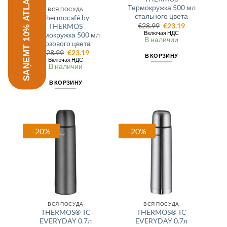
SAŅEMT 10% ATLAIDI
Термокружка 500 мл
ВСЯ ПОСУДА
стального цвета
Thermocafé by
Первоначальная
Текущая
€
28.99
€
23.19
THERMOS
цена
цена:
Включая НДС
Термокружка 500 мл
составляла
€23.19.
В наличии
розового цвета
€28.99.
Первоначальная
Текущая
€
28.99
€
23.19
В КОРЗИНУ
цена
цена:
Включая НДС
составляла
€23.19.
В наличии
€28.99.
В КОРЗИНУ
-20%
-20%
ВСЯ ПОСУДА
ВСЯ ПОСУДА
THERMOS® TC
THERMOS® TC
EVERYDAY 0.7л
EVERYDAY 0.7л