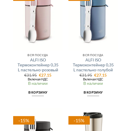
ВСЯ ПОСУДА
ВСЯ ПОСУДА
ALFI ISO
ALFI ISO
Термоконтейнер 0,35
Термоконтейнер 0,35
L пастельно-розовый
L пастельно-голубой
Первоначальная
Текущая
Первоначальная
Текущая
€
31.95
€
27.15
€
31.95
€
27.15
цена
цена:
цена
цена:
Включая НДС
Включая НДС
составляла
€27.15.
составляла
€27.15.
В наличии
В наличии
€31.95.
€31.95.
В КОРЗИНУ
В КОРЗИНУ
-15%
-15%