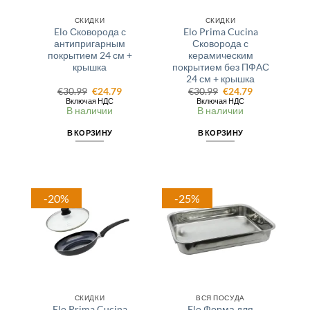
СКИДКИ
СКИДКИ
Elo Сковорода с
Elo Prima Cucina
антипригарным
Сковорода с
покрытием 24 см +
керамическим
крышка
покрытием без ПФАС
24 см + крышка
Первоначальная
Текущая
Первоначальная
Текущая
€
30.99
€
24.79
€
30.99
€
24.79
цена
цена:
цена
цена:
Включая НДС
Включая НДС
составляла
€24.79.
составляла
€24.79.
В наличии
В наличии
€30.99.
€30.99.
В КОРЗИНУ
В КОРЗИНУ
-20%
-25%
СКИДКИ
ВСЯ ПОСУДА
Elo Prima Cucina
Elo Форма для