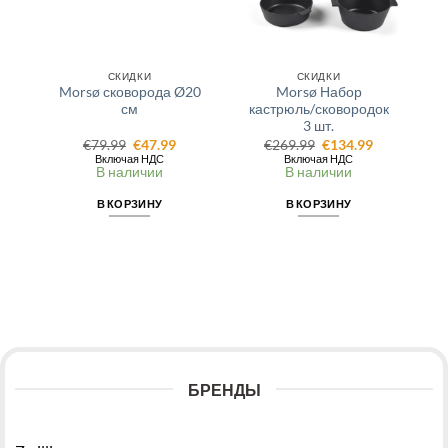
СКИДКИ
СКИДКИ
Morsø сковорода Ø20
Morsø Набор
см
кастрюль/сковородок
3 шт.
Первоначальная
Текущая
Первоначальная
Текущая
€
79.99
€
47.99
€
269.99
€
134.99
цена
цена:
цена
цена:
Включая НДС
Включая НДС
составляла
€47.99.
составляла
€134.99.
В наличии
В наличии
€79.99.
€269.99.
В КОРЗИНУ
В КОРЗИНУ
БРЕНДЫ