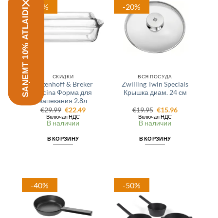
-25%
-20%
SAŅEMT 10% ATLAIDI
СКИДКИ
ВСЯ ПОСУДА
Ritzenhoff & Breker
Zwilling Twin Specials
Cucina Форма для
Крышка диам. 24 см
запекания 2.8л
Первоначальная
Текущая
Первоначальная
Текущая
€
29.99
€
22.49
€
19.95
€
15.96
цена
цена:
цена
цена:
Включая НДС
Включая НДС
составляла
€22.49.
составляла
€15.96.
В наличии
В наличии
€29.99.
€19.95.
В КОРЗИНУ
В КОРЗИНУ
-40%
-50%