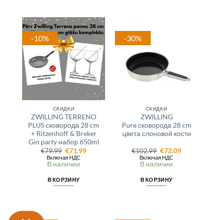
-10%
-30%
СКИДКИ
СКИДКИ
ZWILLING TERRENO
ZWILLING
PLUS сковорода 28 cm
Pure сковорода 28 cm
+ Ritzenhoff & Breker
цвета слоновой кости
Gin party набор 650ml
Первоначальная
Текущая
Первоначальная
Текущая
€
79.99
€
71.99
€
102.99
€
72.09
цена
цена:
цена
цена:
Включая НДС
Включая НДС
составляла
€71.99.
составляла
€72.09.
В наличии
В наличии
€79.99.
€102.99.
В КОРЗИНУ
В КОРЗИНУ