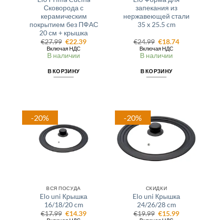
Сковорода с
запекания из
керамическим
нержавеющей стали
покрытием без ПФАС
35 x 25.5 cm
20 см + крышка
Первоначальная
Текущая
Первоначальная
Текущая
€
27.99
€
22.39
€
24.99
€
18.74
цена
цена:
цена
цена:
Включая НДС
Включая НДС
составляла
€22.39.
составляла
€18.74.
В наличии
В наличии
€27.99.
€24.99.
В КОРЗИНУ
В КОРЗИНУ
-20%
-20%
ВСЯ ПОСУДА
СКИДКИ
Elo uni Крышка
Elo uni Крышка
16/18/20 cm
24/26/28 cm
Первоначальная
Текущая
Первоначальная
Текущая
€
17.99
€
14.39
€
19.99
€
15.99
цена
цена:
цена
цена: