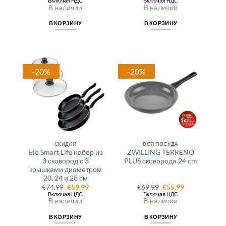
Включая НДС
Включая НДС
составляла
€14.39.
составляла
€15.99.
В наличии
В наличии
€17.99.
€19.99.
В КОРЗИНУ
В КОРЗИНУ
-20%
-20%
СКИДКИ
ВСЯ ПОСУДА
Elo Smart Life набор из
ZWILLING TERRENO
3 сковород с 3
PLUS сковорода 24 cm
крышками диаметром
20, 24 и 28 см
Первоначальная
Текущая
Первоначальная
Текущая
€
74.99
€
59.99
€
69.99
€
55.99
цена
цена:
цена
цена:
Включая НДС
Включая НДС
составляла
€59.99.
составляла
€55.99.
В наличии
В наличии
€74.99.
€69.99.
В КОРЗИНУ
В КОРЗИНУ